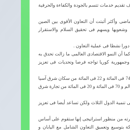
 فى سول بهدف تقديم خدمات تتسم بالجودة والكفاءة والحرفية
ماضى وأكثر أثبتت أن التعاون الأقوى بين الصين
ث وشعوبها ويسهم فى تحقيق السلام والاستقرار
دورا نشطا فى عملية التعاون .
ما أن النمو الاقتصادى العالمى ما زالت تحدق به
جمهورية كوريا تواجه فرصا وتحديات فى تعزيز
تجدر الإشارة إلى أن الصين واليابان وجمهورية كوريا يمثلون سويا 74 فى المائة و 22 فى المائة من سكان شرق آسيا
والعالم و 90 فى المائة و 20 فى المائة من اقتصاد شرق آسيا والعالم و 70 فى المائة و 20 فى المائة من تجارة شرق
 تنمية الدول الثلاث ولكن تساعد أيضا فى تعزيز
ارته من منظور استراتيجى إنها ستقوم على أساس
كة بتوسيع وتعميق التعاون الشامل مع اليابان و