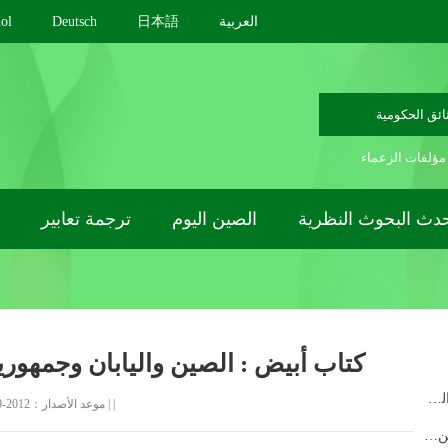
العربية
日本語
Deutsch
ol
ائق الحكومية
مؤلفات الزعماء
دث البحوث النظرية
الصين اليوم
ترجمة تعابير
كتاب أبيض : الصين واليابان وجمهورية
وزير الخارجية الصيني يلتقي الصحافة حول السياسة والعلا...
|
|
موعد الأصدار：2012-09-26
الدورة السنوية لأعلى هيئة استشارية سياسية في الصين ستع...