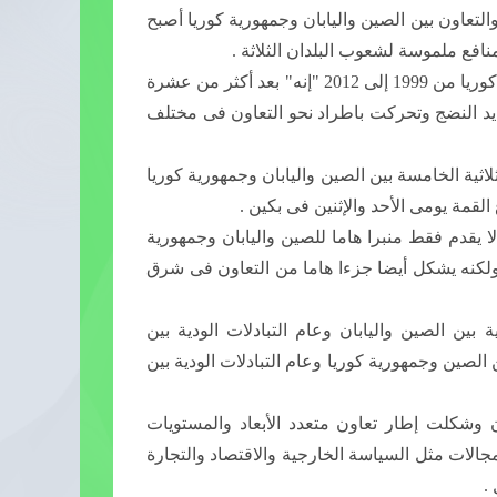
ايو الحالي/ أن التبادل والتعاون بين الصين واليابان وجمهورية كوريا أصبح
نافع ملموسة لشعوب البلدان الثلاثة .
وجاء فى الكتاب المعنون " التعاون بين الصين واليابان وجمهورية كوريا من 1999 إلى 2012 "إنه" بعد أكثر من عشرة
زايد النضج وتحركت باطراد نحو التعاون فى مختلف
اثية الخامسة بين الصين واليابان وجمهورية كوريا
لقمة يومى الأحد والإثنين فى بكين .
ل الكتاب الأبيض إن التعاون الثلاثى الذى بدأ فى عام 1999 ،لا يقدم فقط منبرا هاما للصين واليابان وجمهورية
ولكنه يشكل أيضا جزءا هاما من التعاون فى شرق
 بين الصين واليابان وعام التبادلات الودية بين
 الصين وجمهورية كوريا وعام التبادلات الودية بين
ن وشكلت إطار تعاون متعدد الأبعاد والمستويات
ه ويدعمه 18 اجتماعا وزاريا فى مجالات مثل السياسة الخارجية والاقتصاد والتجارة