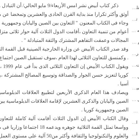
ذكر كتاب أبيض نشر امس الأربعاء/9 م
الحزب الشيوعي الصيني يطلق حملة تعليمية لتعزيز عقلية ال...
أوثق وأكثر تكرارا منذ بداية القرن الحادى والعشرين وتمخضا عن م
رئيس مجلس الدولة الصيني يترأس ندوة بشأن مسودة تقرير عم...
الحزب الشيوعي الصيني يصدر لوائح منقحة بشأن هيئاته العا...
أعوام من تنمية التعاون ،أقامت الدول الثلاث آلية حوار ثلاثى مت
المجالات وعمقت التفاهم المشترك والثقة المتبادلة " .
رئيس مجلس الدولة الصيني: الإنصاف والعدالة هما أهم قيمة ...
وقد صدر الكتاب الأبيض عن وزارة الخارجية الصينية قبل القمة الثل
مسؤول بارز في الحزب الشيوعي الصيني يؤكد أهمية دراسة ال...
. وكمنسق للتعاون الثلاثى لهذا العام ،سوف تستقبل الصين اجتماع ا
وزير الخارجية الصيني: على الصين وأوروبا اتخاذ خيارات ص...
ويقو
كوريا لتعزيز حسن الجوار والصداقة وتوسيع المصالح المشتركة ،
نشر كلمات شي بشأن العمل المتعلق بالنساء والأطفال والأس...
آسيا .
رئيس مجلس الدولة الصيني: الصين مستعدة لتعزيز تنمية الت...
ويصادف هذا العام الذكرى الأربعين لتطبيع العلاقات الدبلوماسية
رئيس مجلس الدولة الصيني: على الصين ومصر تسهيل التجارة و...
الصين واليابان والذكرى العشرين لإقامة العلاقات الدبلوماسية بين
الصين وجمهورية كوريا .
رئيس مجلس الدولة: الصين تقف بحزم في الدفاع عن حقوقها وا...
وقال الكتاب الأبيض إن الدول الثلاث أقامت آلية كاملة للتعاو
رئيس مجلس الدولة الصيني يعتزم حضور قمة بريكس الـ17 في ال...
وواسعا تمثل القمة الثلاثية جوهر
الحزب الشيوعي الصيني يزداد قوة بتخطي عدد أعضائه الـ100 م...
والعلوم والتكنولوجيا والثقافة وأكثر من50 آلية على مستوى العمل .