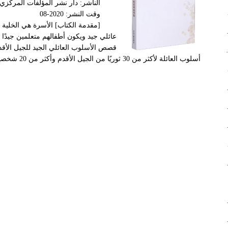
الناشر: دار نشر المؤلفات المركزي
ية ال...
وقت النشر: 2020-08
[مقدمة الكتاب] الأسرة هي الخلية 
 تقرير عم...
عائلي جيد ويكون أطفالهم متعلمين جيدًا
قصص الأسلوب العائلي الجيد للجيل الأق
ن هيئاته العا...
أسلوب العائلة لأكثر من 30 ثوريًا من الجيل الأقدم وأكثر من 20 شخصية نموذجية متقدمة بما في ذلك ما يونغ شوي.
قيمة ...
 دراسة ال...
 خيارات ص...
فال والأس...
ة الت...
التجارة و...
ـ17 في ال...
 الـ100 م...