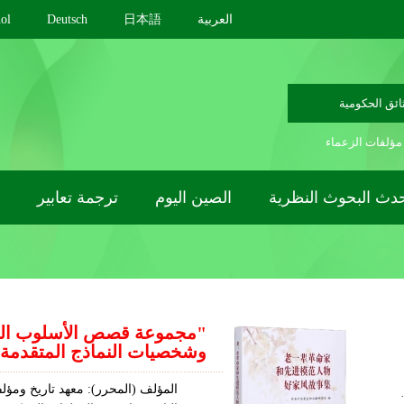
العربية
日本語
Deutsch
ol
ائق الحكومية
مؤلفات الزعماء
دث البحوث النظرية
الصين اليوم
ترجمة تعابير
"مجموعة قصص الأسلوب العائل
وشخصيات النماذج المتقدمة
المؤلف (المحرر): معهد تاريخ ومؤل
 في الصين ستع...