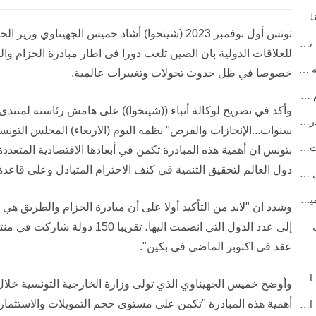
الحزب الشيوعي الصيني يطلق حملة تعليمية لتعزيز عقلية ال...
تونس أول نوفمبر 2023 (شينخوا) أشاد خميس الجهين
رئيس مجلس الدولة الصيني يترأس ندوة بشأن مسودة تقرير عم...
الحزب الشيوعي الصيني يصدر لوائح منقحة بشأن هيئاته العا...
خصوصا في ظل حدوث تحولات وتغييرات عالمية.
رئيس مجلس الدولة الصيني: الإنصاف والعدالة هما أهم قيمة ...
وأكد في تصريح لوكالة أنباء ((شينخوا)) على هامش رئاسته لمنتد
مسؤول بارز في الحزب الشيوعي الصيني يؤكد أهمية دراسة ال...
سنوات...الإنجازات والفرص" نظمه اليوم (الاربعاء) المجلس التونس
وزير الخارجية الصيني: على الصين وأوروبا اتخاذ خيارات ص...
بتونس ان أهمية هذه المبادرة تكمن في أبعادها الاقتصادية المتعددة
دول العالم لتحقيق التنمية في كنف الاحترام المتبادل وعلى قاعدة 
نشر كلمات شي بشأن العمل المتعلق بالنساء والأطفال والأس...
رئيس مجلس الدولة الصيني: الصين مستعدة لتعزيز تنمية الت...
وشدد ان "لابد من التأكيد أولا على أن مبادرة الحزام والطريق هي
رئيس مجلس الدولة الصيني: على الصين ومصر تسهيل التجارة و...
إلى عدد الدول التي انضمت اليها، 
عقد فى اكتوبر الماضى في بكين".
رئيس مجلس الدولة: الصين تقف بحزم في الدفاع عن حقوقها وا...
رئيس مجلس الدولة الصيني يعتزم حضور قمة بريكس الـ17 في ال...
أهمية هذه المبادرة "تكمن على مستوى حجم التمويلات والاستثما
الحزب الشيوعي الصيني يزداد قوة بتخطي عدد أعضائه الـ100 م...