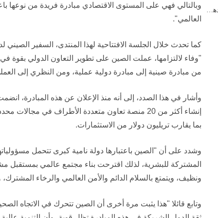
وبالتالي فهي على المستوى الاقتصادي مبادرة فريدة من نوعها باعت
رئيس مجلس الدولة: لا تزال الصين "أرضا زاخرة بالازدهار" ف...
العالمي".
كما تحدث خلال الجلسة الافتتاحية لهذا المنتدى، السفير الصيني ل
"وفاء لالتزامها، عملت الصين على تطوير التعاون الدولي بقوة في 
من مبادرة صينية إلى مبادرة دولية عملية، ومن النظري إلى العملي
إنشاء أكثر من 20 منصة تعاون متعددة الأطراف في مجالا
بما يقارب تريليون دولار من الاستثمارات.
وشدد على أن "الصين باعتبارها دولة نامية كبرى تتحمل مسؤولياته
المشتركة للبشرية، لذلك اقترحت بناء مجتمع عالمي بمستقبل م
ونظيف، ويتمتع بالسلام الدائم والأمن العالمي والرخاء المشترك،
وتابع قائلا "هذا يثبت مرة أخرى أن الصين تتحرك في الاتجاه الصح
ثقة الدول الشريكة في هذه المبادرة تظل قوية، وأن التنمية عالية ال