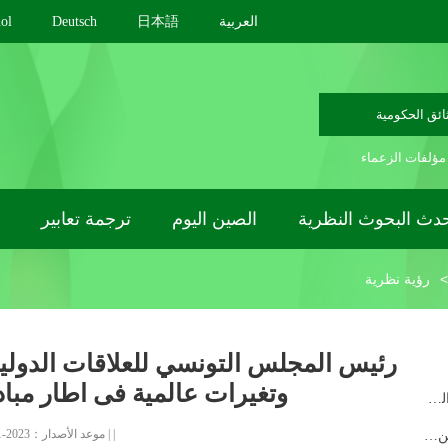
العربية
日本語
Deutsch
ol
ائق الحكومية
مؤلفات الزعماء
دث البحوث النظرية
الصين اليوم
ترجمة تعابير
>
رؤية نظرية
رئيس المجلس التونسي للعلاقات الدولي
وتغيرات عالمية فى اطار مبا
وزير الخارجية الصيني يلتقي الصحافة حول السياسة والعلا...
|
|
موعد الأصدار：2023-11-03
الدورة السنوية لأعلى هيئة استشارية سياسية في الصين ستع...