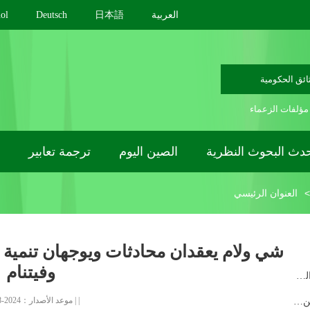
العربية
日本語
Deutsch
ol
ائق الحكومية
مؤلفات الزعماء
دث البحوث النظرية
الصين اليوم
ترجمة تعابير
>
العنوان الرئيسي
شي ولام يعقدان محادثات ويوجهان تنمية
وفيتنام
وزير الخارجية الصيني يلتقي الصحافة حول السياسة والعلا...
|
|
موعد الأصدار：2024-08-20
الدورة السنوية لأعلى هيئة استشارية سياسية في الصين ستع...