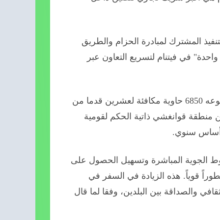
ن التنفيذ المشترك لمبادرة الحزام والطريق
واحدة" في فيتنام لتسريع التعاون عبر
في الأشهر السبعة الأولى من عام 2024، تم شحن ما مجموعه 6850 حاوية مكافئة لعشرين قدما من
من منطقة قوانغشي ذاتية الحكم لقومية
ط الجوية المباشرة وتسهيل الحصول على
وراً قوياً. هذه الزيادة في السفر في
ثقافي والصداقة بين البلدين، وفقا لما قال