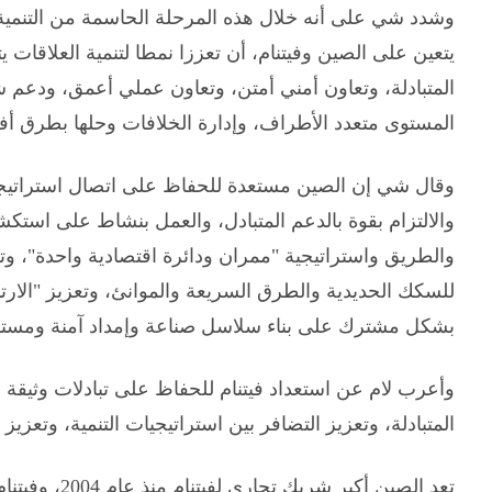
وشدد شي على أنه خلال هذه المرحلة الحاسمة من التنمية ا
يتعين على الصين وفيتنام، أن تعززا نمطا لتنمية العلاقات
المتبادلة، وتعاون أمني أمتن، وتعاون عملي أعمق، ودعم
المستوى متعدد الأطراف، وإدارة الخلافات وحلها بطرق أ
وقال شي إن الصين مستعدة للحفاظ على اتصال استراتيجي 
والالتزام بقوة بالدعم المتبادل، والعمل بنشاط على استك
والطريق واستراتيجية "ممران ودائرة اقتصادية واحدة"، وتسري
للسكك الحديدية والطرق السريعة والموانئ، وتعزيز "الارتب
بشكل مشترك على بناء سلاسل صناعة وإمداد آمنة ومستق
وأعرب لام عن استعداد فيتنام للحفاظ على تبادلات وثيقة ع
المتبادلة، وتعزيز التضافر بين استراتيجيات التنمية، وتعزيز 
تعد الصين أكبر 